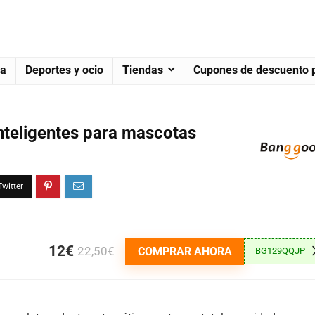
za
Deportes y ocio
Tiendas
Cupones de descuento p
inteligentes para mascotas
12€
22,50€
COMPRAR AHORA
BG129QQJP