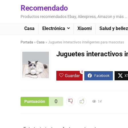
Recomendado
Productos recomendados Ebay, Aliexpress, Amazon y más …
Casa
Electrónica
Xiaomi
Salud y belle
Portada
»
Casa
»
Juguetes interactivos inteligentes para mascotas
Juguetes interactivos 
0
Guardar
0
Puntuación
14