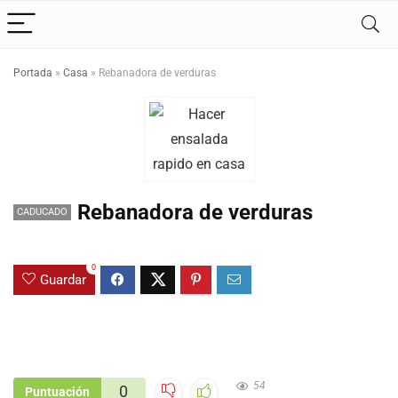
Portada
»
Casa
»
Rebanadora de verduras
Rebanadora de verduras
CADUCADO
0
Guardar
54
0
Puntuación